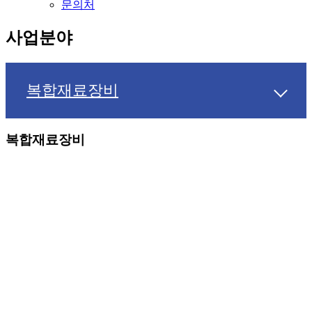
문의처
사업분야
복합재료장비
복합재료장비
[프리프레그장비]
열가소성 실험실용 프리프레그 제조장비
최고관리자
작성일
2021.06.10
조회수
2,060