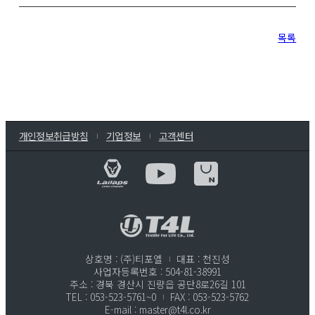
목록
개인정보취급방침
기업정보
고객센터
상호명 : (주)티포엘
대표 : 천진성
사업자등록번호 : 504-81-38991
주소 : 경북 경산시 진량읍 공단8로26길 101
TEL : 053-523-5761~0
FAX : 053-523-5762
E-mail : master@t4l.co.kr